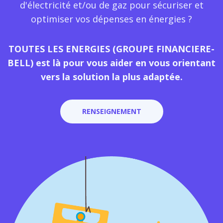
d'électricité et/ou de gaz pour sécuriser et
optimiser vos dépenses en énergies ?
TOUTES LES ENERGIES (GROUPE FINANCIERE-
BELL) est là pour vous aider en vous orientant
vers la solution la plus adaptée.
RENSEIGNEMENT